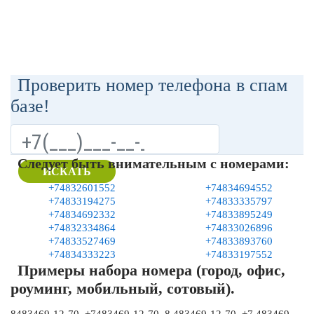
Проверить номер телефона в спам
базе!
Следует быть внимательным с номерами:
ИСКАТЬ
+74832601552
+74834694552
+74833194275
+74833335797
+74834692332
+74833895249
+74832334864
+74833026896
+74833527469
+74833893760
+74834333223
+74833197552
Примеры набора номера (город, офис,
роуминг, мобильный, сотовый).