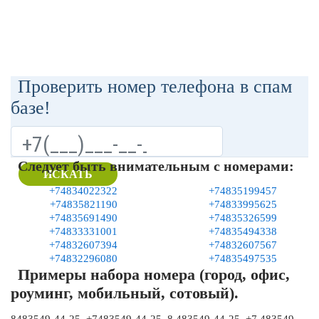
Проверить номер телефона в спам
базе!
Следует быть внимательным с номерами:
ИСКАТЬ
+74834022322
+74835199457
+74835821190
+74833995625
+74835691490
+74835326599
+74833331001
+74835494338
+74832607394
+74832607567
+74832296080
+74835497535
Примеры набора номера (город, офис,
роуминг, мобильный, сотовый).