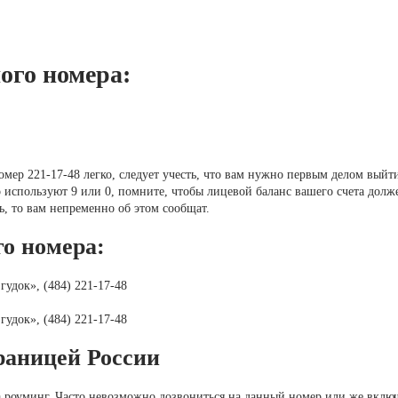
ого номера:
мер 221-17-48 легко, следует учесть, что вам нужно первым делом выйт
о используют 9 или 0, помните, чтобы лицевой баланс вашего счета долж
, то вам непременно об этом сообщат.
о номера:
удок», (484) 221-17-48
удок», (484) 221-17-48
границей России
а роуминг. Часто невозможно дозвониться на данный номер или же включ