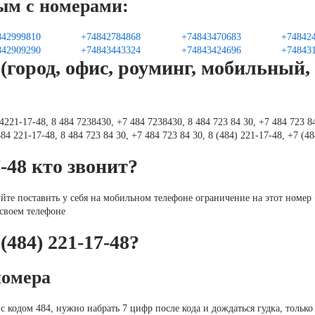
ым с номерами:
842999810
+74842784868
+74843470683
+74842
842909290
+74843443324
+74843424696
+74843
город, офис, роуминг, мобильный,
221-17-48, 8 484 7238430, +7 484 7238430, 8 484 723 84 30, +7 484 723 84
84 221-17-48, 8 484 723 84 30, +7 484 723 84 30, 8 (484) 221-17-48, +7 (48
7-48 кто звонит?
уйте поставить у себя на мобильном телефоне ограничение на этот номер
 своем телефоне
(484) 221-17-48?
номера
с кодом 484, нужно набрать 7 цифр после кода и дождаться гудка, только