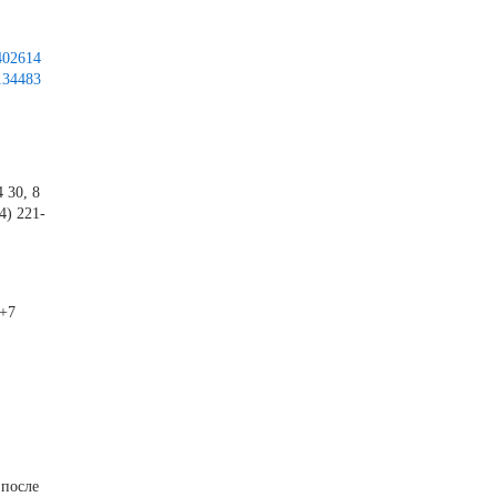
402614
134483
 30, 8
4) 221-
 +7
 после