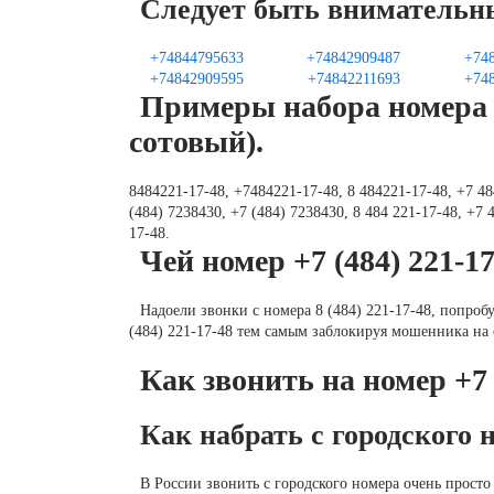
Следует быть внимательн
+74844795633
+74842909487
+74
+74842909595
+74842211693
+74
Примеры набора номера (
сотовый).
8484221-17-48, +7484221-17-48, 8 484221-17-48, +7 484
(484) 7238430, +7 (484) 7238430, 8 484 221-17-48, +7 4
17-48.
Чей номер +7 (484) 221-1
Надоели звонки с номера 8 (484) 221-17-48, попроб
(484) 221-17-48 тем самым заблокируя мошенника на
Как звонить на номер +7 
Как набрать с городского 
В России звонить с городского номера очень просто 