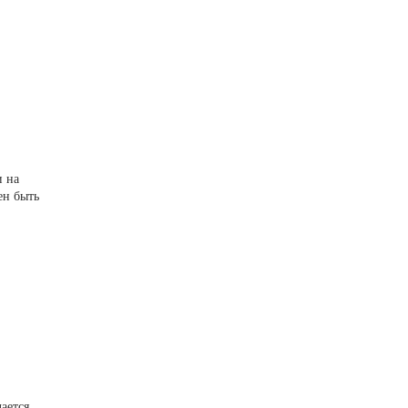
и на
ен быть
ается