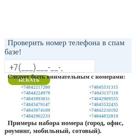
Проверить номер телефона в спам
базе!
Следует быть внимательным с номерами:
ИСКАТЬ
+74842217280
+74845531315
+74844224979
+74843137118
+74843993031
+74842909555
+74843479147
+74845532435
+74843974109
+74842210192
+74842902233
+74844832819
Примеры набора номера (город, офис,
роуминг, мобильный, сотовый).