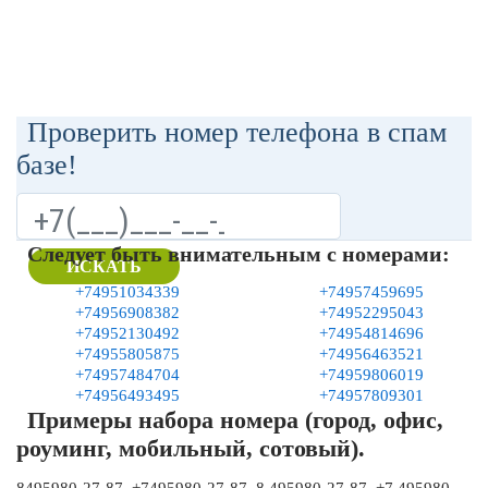
Проверить номер телефона в спам
базе!
Следует быть внимательным с номерами:
ИСКАТЬ
+74951034339
+74957459695
+74956908382
+74952295043
+74952130492
+74954814696
+74955805875
+74956463521
+74957484704
+74959806019
+74956493495
+74957809301
Примеры набора номера (город, офис,
роуминг, мобильный, сотовый).