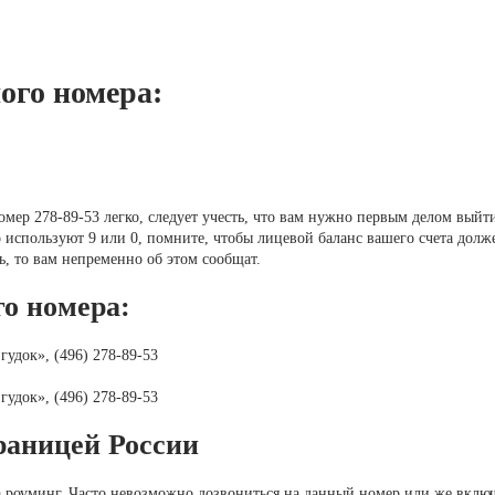
ого номера:
мер 278-89-53 легко, следует учесть, что вам нужно первым делом выйт
о используют 9 или 0, помните, чтобы лицевой баланс вашего счета долж
, то вам непременно об этом сообщат.
о номера:
удок», (496) 278-89-53
удок», (496) 278-89-53
границей России
а роуминг. Часто невозможно дозвониться на данный номер или же включ