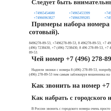
Следует быть внимательн
+74965454680
+74965453399
+74
+74966963827
+74966399285
+74
Примеры набора номера (
сотовый).
8496278-89-53, +7496278-89-53, 8 496278-89-53, +7 496
(496) 7238430, +7 (496) 7238430, 8 496 278-89-53, +7 4
89-53.
Чей номер +7 (496) 278-8
Надоели звонки с номера 8 (496) 278-89-53, попроб
(496) 278-89-53 тем самым заблокируя мошенника на
Как звонить на номер +7 
Как набрать с городского 
В России звонить с городского номера очень просто 