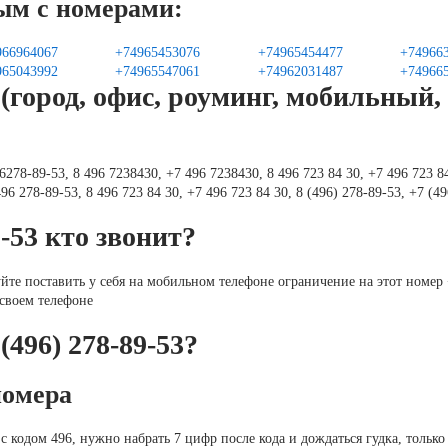
ым с номерами:
966964067
+74965453076
+74965454477
+74966
965043992
+74965547061
+74962031487
+74966
город, офис, роуминг, мобильный,
278-89-53, 8 496 7238430, +7 496 7238430, 8 496 723 84 30, +7 496 723 84
96 278-89-53, 8 496 723 84 30, +7 496 723 84 30, 8 (496) 278-89-53, +7 (49
9-53 кто звонит?
уйте поставить у себя на мобильном телефоне ограничение на этот номер
 своем телефоне
(496) 278-89-53?
номера
с кодом 496, нужно набрать 7 цифр после кода и дождаться гудка, только