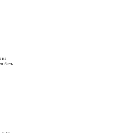
и на
ен быть
ается