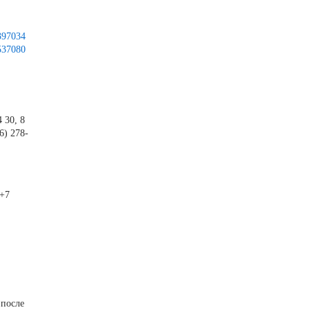
397034
537080
 30, 8
6) 278-
 +7
 после