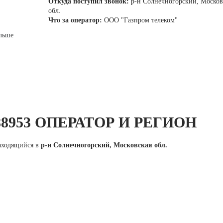
Откуда поступил звонок:
р-н Солнечногорский, Москов
обл.
Что за оператор:
ООО "Газпром телеком"
льше
88953 ОПЕРАТОР И РЕГИОН
находящийся в
р-н Солнечногорский, Московская обл.