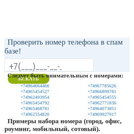
Проверить номер телефона в спам
базе!
Следует быть внимательным с номерами:
ИСКАТЬ
+74964664466
+74967785626
+74965454527
+74966899781
+74962493954
+74965454555
+74965454792
+74962771836
+74965468781
+74964073851
+74962554820
+74969927917
Примеры набора номера (город, офис,
роуминг, мобильный, сотовый).