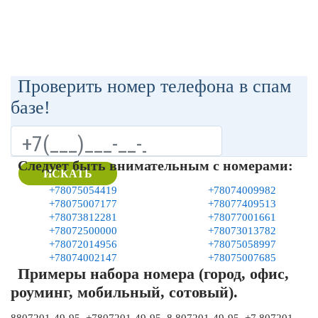
Проверить номер телефона в спам
базе!
Следует быть внимательным с номерами:
ИСКАТЬ
+78075054419
+78074009982
+78075007177
+78077409513
+78073812281
+78077001661
+78072500000
+78073013782
+78072014956
+78075058997
+78074002147
+78075007685
Примеры набора номера (город, офис,
роуминг, мобильный, сотовый).