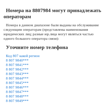
Номера на 8807984 могут принадлежать
операторам
Номера в данном диапазоне были выданы на обслуживание
следующим операторам (представлены наименования
юридических лиц; разные юр.лица могут являться частью
одного большого оператора связи):
Уточните номер телефона
Код 807 какой регион
8 807 9840***
8 807 9841***
8 807 9842***
8 807 9843***
8 807 9844***
8 807 9845***
8 807 9846***
8 807 9847***
8 807 9848***
8 807 9849***