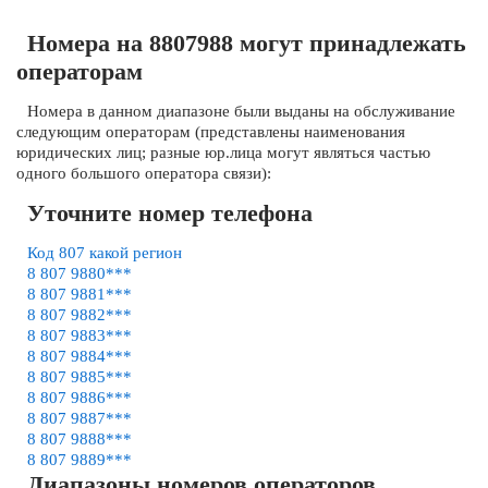
Номера на 8807988 могут принадлежать
операторам
Номера в данном диапазоне были выданы на обслуживание
следующим операторам (представлены наименования
юридических лиц; разные юр.лица могут являться частью
одного большого оператора связи):
Уточните номер телефона
Код 807 какой регион
8 807 9880***
8 807 9881***
8 807 9882***
8 807 9883***
8 807 9884***
8 807 9885***
8 807 9886***
8 807 9887***
8 807 9888***
8 807 9889***
Диапазоны номеров операторов