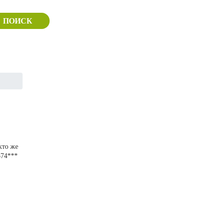
ПОИСК
кто же
674***