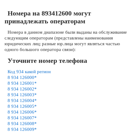
Номера на 893412600 могут
принадлежать операторам
Номера в данном диапазоне были выданы на обслуживание
следующим операторам (представлены наименования
юридических лиц; разные юр.лица могут являться частью
одного большого оператора связи):
Уточните номер телефона
Код 934 какой регион
8 934 126000*
8 934 126001*
8 934 126002*
8 934 126003*
8 934 126004*
8 934 126005*
8 934 126006*
8 934 126007*
8 934 126008*
8 934 126009*