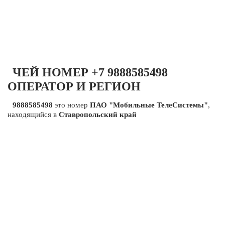
ЧЕЙ НОМЕР +7 9888585498
ОПЕРАТОР И РЕГИОН
9888585498
это номер
ПАО "Мобильные ТелеСистемы"
,
находящийся в
Ставропольский край