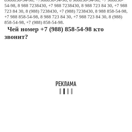
8988858-54-98, +7988858-54-98, 8 988858-54-98, +7 988858-
54-98, 8 988 7238430, +7 988 7238430, 8 988 723 84 30, +7 988
723 84 30, 8 (988) 7238430, +7 (988) 7238430, 8 988 858-54-98,
+7 988 858-54-98, 8 988 723 84 30, +7 988 723 84 30, 8 (988)
858-54-98, +7 (988) 858-54-98.
Чей номер +7 (988) 858-54-98 кто
звонит?