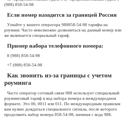
(988) 858-54-98
Если номер находится за границей России
Узнайте у вашего оператора 988858-54-98 тарифы на
роуминг. Часто невозможно дозвониться на данный номер или
же включается специальный тариф.
Пример набора телефонного номера:
8 (988) 858-54-98
+7 (988) 858-54-98
Как звонить из-за границы с учетом
роуминга
Часто оператор сотовый связи 988 использует специальный
роуминговый тариф и код набора номера в международном
формате. Это 00, 0011 или 011. По международным правилам
вам нужно дождаться специального сигнала, после которого
продолжить набор номера 858-54-98, начиная с кода 988.