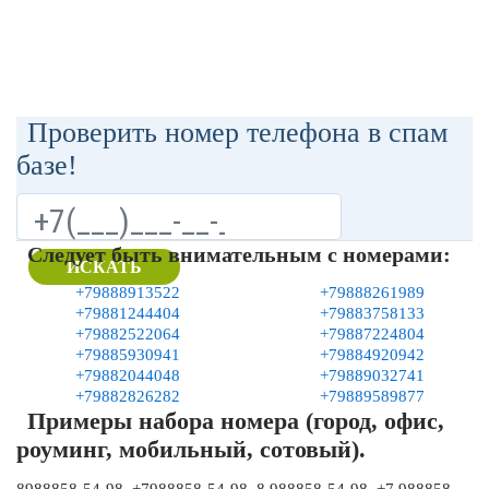
Проверить номер телефона в спам
базе!
Следует быть внимательным с номерами:
ИСКАТЬ
+79888913522
+79888261989
+79881244404
+79883758133
+79882522064
+79887224804
+79885930941
+79884920942
+79882044048
+79889032741
+79882826282
+79889589877
Примеры набора номера (город, офис,
роуминг, мобильный, сотовый).