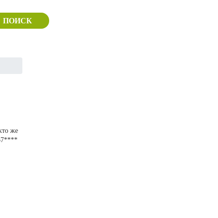
ПОИСК
кто же
67****